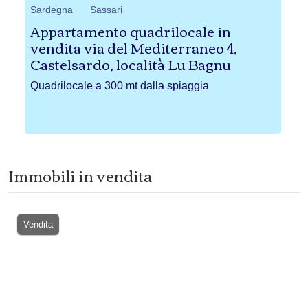
Sardegna
Sassari
Sa
 ,
Appartamento quadrilocale in
Ca
vendita via del Mediterraneo 4,
Gi
Castelsardo, località Lu Bagnu
Ca
Quadrilocale a 300 mt dalla spiaggia
Immobili in vendita
Vendita