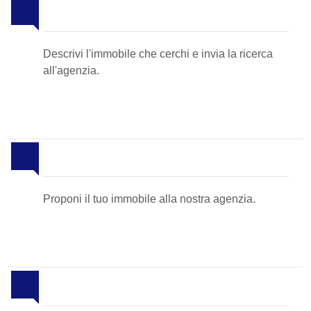
Invia la tua ricerca all'agenzia
Descrivi l'immobile che cerchi e invia la ricerca
all'agenzia.
Proponi il Tuo Immobile
Proponi il tuo immobile alla nostra agenzia.
Newsletter Immobiliare