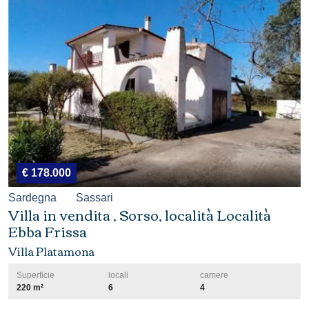
€ 178.000
Sardegna
Sassari
Villa in vendita , Sorso, località Località
Ebba Frissa
Villa Platamona
Superficie
locali
camere
220 m²
6
4