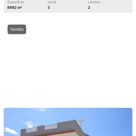
Superficie
locali
camere
89/62 m²
3
2
Vendita